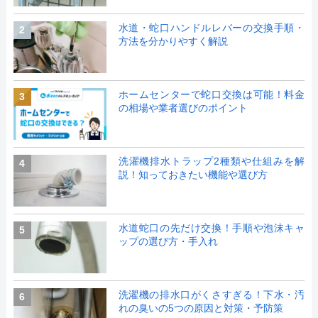
水道・蛇口ハンドルレバーの交換手順・
2
方法を分かりやすく解説
ホームセンターで蛇口交換は可能！料金
3
の相場や業者選びのポイント
洗濯機排水トラップ2種類や仕組みを解
4
説！知っておきたい機能や選び方
水道蛇口の先だけ交換！手順や泡沫キャ
5
ップの選び方・手入れ
洗濯機の排水口がくさすぎる！下水・汚
6
れの臭いの5つの原因と対策・予防策