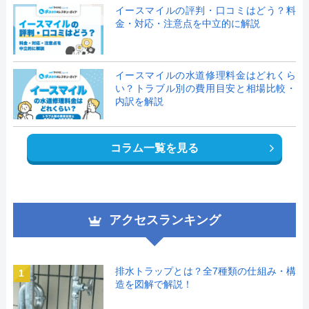
イースマイルの評判・口コミはどう？料
金・対応・注意点を中立的に解説
イースマイルの水道修理料金はどれくら
い？トラブル別の費用目安と相場比較・
内訳を解説
コラム一覧を見る
アクセスランキング
排水トラップとは？全7種類の仕組み・構
1
造を図解で解説！