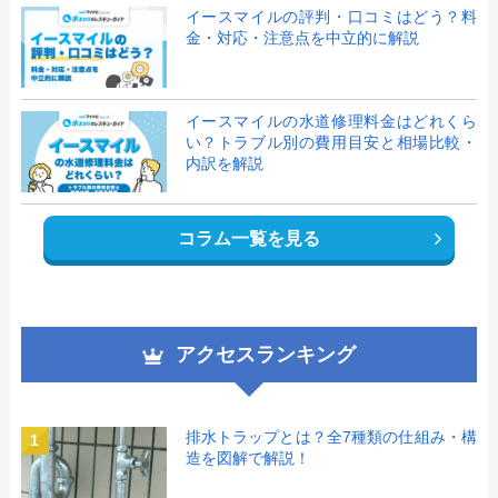
イースマイルの評判・口コミはどう？料
金・対応・注意点を中立的に解説
イースマイルの水道修理料金はどれくら
い？トラブル別の費用目安と相場比較・
内訳を解説
コラム一覧を見る
アクセスランキング
排水トラップとは？全7種類の仕組み・構
1
造を図解で解説！