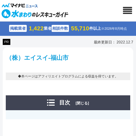
1,422
55,710
掲載業者
業者
相談件数
件以上
※2026年8月時点
PR
最終更新日： 2022.12.7
（株）エイスイ-福山市
◆本ページはアフィリエイトプログラムによる収益を得ています。
目次
[閉じる]