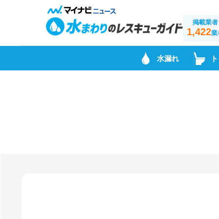
掲載業者
1,422
業
水漏れ
ト