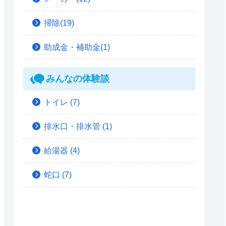
掃除(19)
助成金・補助金(1)
みんなの体験談
トイレ
(7)
排水口・排水管
(1)
給湯器
(4)
蛇口
(7)