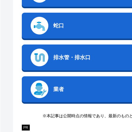
蛇口
排水管・排水口
業者
※本記事は公開時点の情報であり、最新のもの
PR