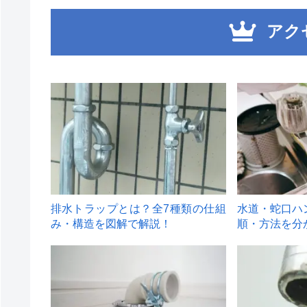
アク
1
2
排水トラップとは？全7種類の仕組
水道・蛇口ハ
み・構造を図解で解説！
順・方法を分
4
5