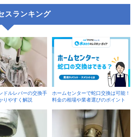
セスランキング
3
ンドルレバーの交換手
ホームセンターで蛇口交換は可能！
かりやすく解説
料金の相場や業者選びのポイント
6