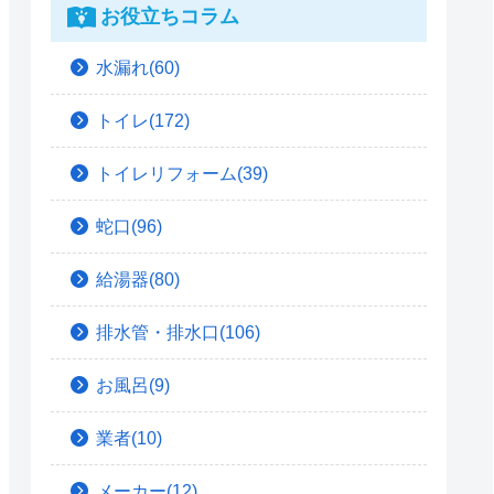
お役立ちコラム
水漏れ(60)
トイレ(172)
トイレリフォーム(39)
蛇口(96)
給湯器(80)
排水管・排水口(106)
お風呂(9)
業者(10)
メーカー(12)