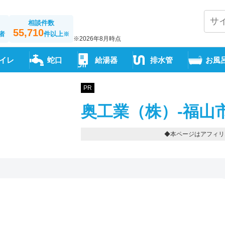
相談件数
55,710
者
件以上
※
※2026年8月時点
イレ
蛇口
給湯器
排水管
お風
PR
奥工業（株）-福山
◆本ページはアフィリ