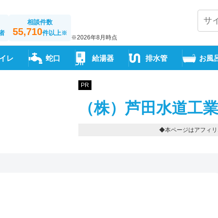
相談件数
55,710
者
件以上
※
※2026年8月時点
イレ
蛇口
給湯器
排水管
お風
PR
（株）芦田水道工業
◆本ページはアフィリ