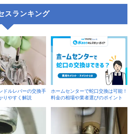
セスランキング
3
ンドルレバーの交換手
ホームセンターで蛇口交換は可能！
かりやすく解説
料金の相場や業者選びのポイント
6