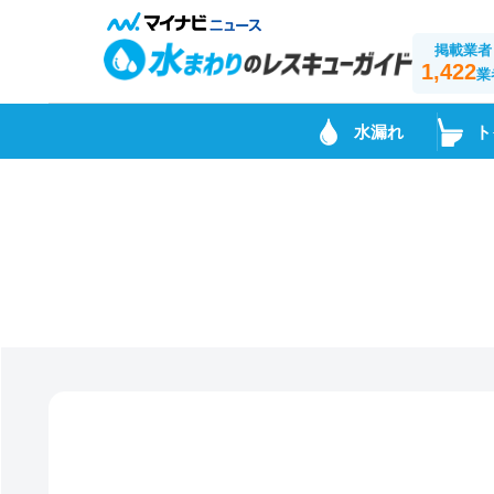
掲載業者
1,422
業
水漏れ
ト