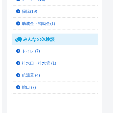
掃除(19)
助成金・補助金(1)
みんなの体験談
トイレ
(7)
排水口・排水管
(1)
給湯器
(4)
蛇口
(7)