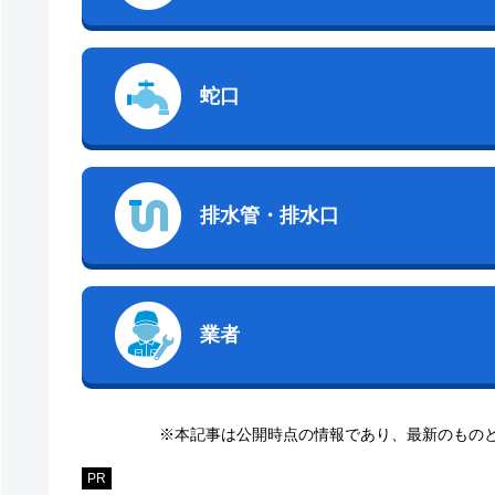
蛇口
排水管・排水口
業者
※本記事は公開時点の情報であり、最新のもの
PR