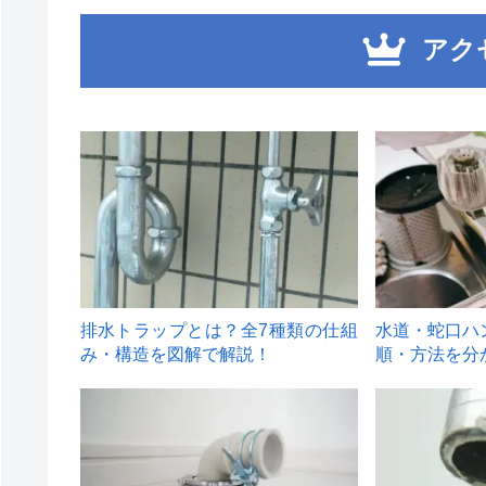
アク
1
2
排水トラップとは？全7種類の仕組
水道・蛇口ハ
み・構造を図解で解説！
順・方法を分
4
5