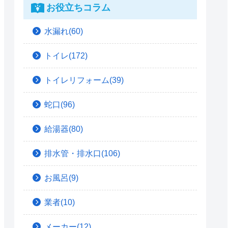
お役立ちコラム
水漏れ(60)
トイレ(172)
トイレリフォーム(39)
蛇口(96)
給湯器(80)
排水管・排水口(106)
お風呂(9)
業者(10)
メーカー(12)