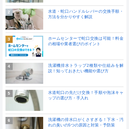
水道・蛇口ハンドルレバーの交換手順・
2
方法を分かりやすく解説
ホームセンターで蛇口交換は可能！料金
3
の相場や業者選びのポイント
洗濯機排水トラップ2種類や仕組みを解
4
説！知っておきたい機能や選び方
水道蛇口の先だけ交換！手順や泡沫キャ
5
ップの選び方・手入れ
洗濯機の排水口がくさすぎる！下水・汚
6
れの臭いの5つの原因と対策・予防策