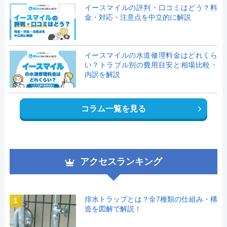
イースマイルの評判・口コミはどう？料
金・対応・注意点を中立的に解説
イースマイルの水道修理料金はどれくら
い？トラブル別の費用目安と相場比較・
内訳を解説
コラム一覧を見る
アクセスランキング
排水トラップとは？全7種類の仕組み・構
1
造を図解で解説！