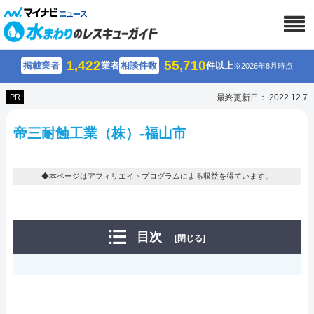
1,422
55,710
掲載業者
業者
相談件数
件以上
※2026年8月時点
PR
最終更新日： 2022.12.7
帝三耐蝕工業（株）-福山市
◆本ページはアフィリエイトプログラムによる収益を得ています。
目次
[閉じる]