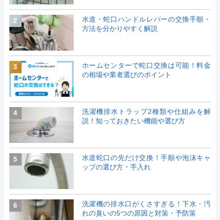
水道・蛇口ハンドルレバーの交換手順・
2
方法を分かりやすく解説
ホームセンターで蛇口交換は可能！料金
3
の相場や業者選びのポイント
洗濯機排水トラップ2種類や仕組みを解
4
説！知っておきたい機能や選び方
水道蛇口の先だけ交換！手順や泡沫キャ
5
ップの選び方・手入れ
洗濯機の排水口がくさすぎる！下水・汚
6
れの臭いの5つの原因と対策・予防策