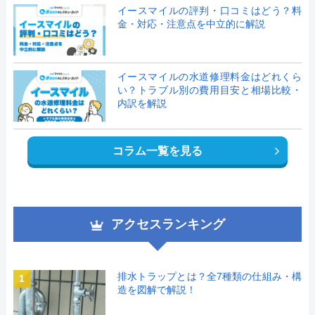
イースマイルの評判・口コミはどう？料
金・対応・注意点を中立的に解説
イースマイルの水道修理料金はどれくら
い？トラブル別の費用目安と相場比較・
内訳を解説
コラム一覧を見る
アクセスランキング
排水トラップとは？全7種類の仕組み・構
1
造を図解で解説！