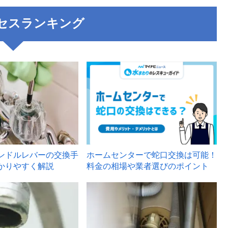
セスランキング
3
ンドルレバーの交換手
ホームセンターで蛇口交換は可能！
かりやすく解説
料金の相場や業者選びのポイント
6