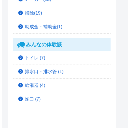
掃除(19)
助成金・補助金(1)
みんなの体験談
トイレ
(7)
排水口・排水管
(1)
給湯器
(4)
蛇口
(7)