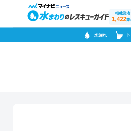
掲載業者
1,422
業
水漏れ
ト