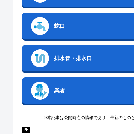
蛇口
排水管・排水口
業者
※本記事は公開時点の情報であり、最新のもの
PR