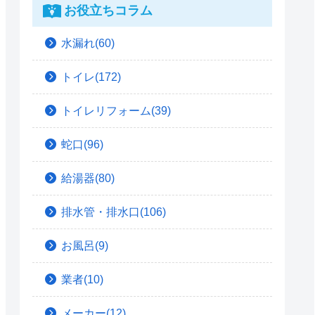
お役立ちコラム
水漏れ(60)
トイレ(172)
トイレリフォーム(39)
蛇口(96)
給湯器(80)
排水管・排水口(106)
お風呂(9)
業者(10)
メーカー(12)