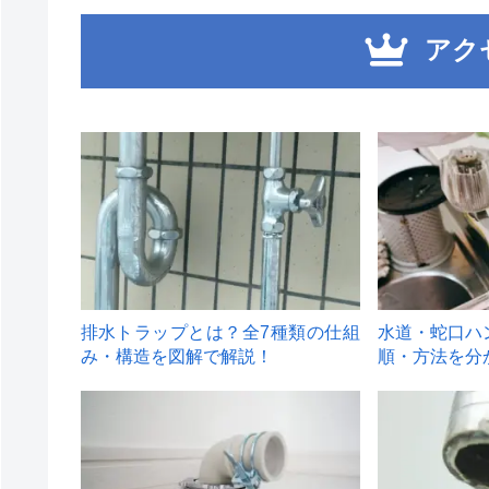
アク
1
2
排水トラップとは？全7種類の仕組
水道・蛇口ハ
み・構造を図解で解説！
順・方法を分
4
5