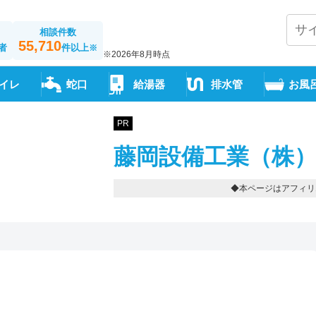
相談件数
55,710
者
件以上
※
※2026年8月時点
イレ
蛇口
給湯器
排水管
お風
PR
藤岡設備工業（株）
◆本ページはアフィリ