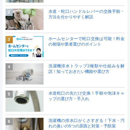
水道・蛇口ハンドルレバーの交換手順・
2
方法を分かりやすく解説
ホームセンターで蛇口交換は可能！料金
3
の相場や業者選びのポイント
洗濯機排水トラップ2種類や仕組みを解
4
説！知っておきたい機能や選び方
水道蛇口の先だけ交換！手順や泡沫キャ
5
ップの選び方・手入れ
洗濯機の排水口がくさすぎる！下水・汚
6
れの臭いの5つの原因と対策・予防策