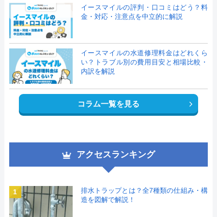
イースマイルの評判・口コミはどう？料
金・対応・注意点を中立的に解説
イースマイルの水道修理料金はどれくら
い？トラブル別の費用目安と相場比較・
内訳を解説
コラム一覧を見る
アクセスランキング
排水トラップとは？全7種類の仕組み・構
1
造を図解で解説！