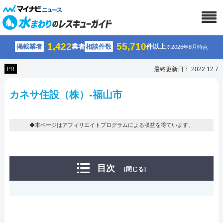
1,422
55,710
掲載業者
業者
相談件数
件以上
※2026年8月時点
PR
最終更新日： 2022.12.7
カネサ住設（株）-福山市
◆本ページはアフィリエイトプログラムによる収益を得ています。
目次
[閉じる]