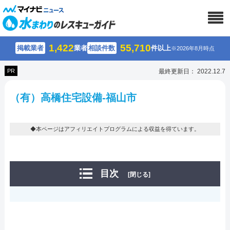
1,422
55,710
掲載業者
業者
相談件数
件以上
※2026年8月時点
PR
最終更新日： 2022.12.7
（有）高橋住宅設備-福山市
◆本ページはアフィリエイトプログラムによる収益を得ています。
目次
[閉じる]