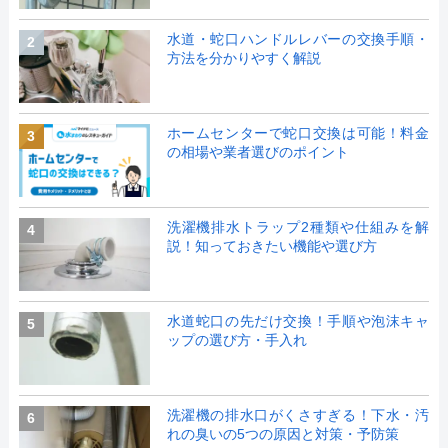
水道・蛇口ハンドルレバーの交換手順・
2
方法を分かりやすく解説
ホームセンターで蛇口交換は可能！料金
3
の相場や業者選びのポイント
洗濯機排水トラップ2種類や仕組みを解
4
説！知っておきたい機能や選び方
水道蛇口の先だけ交換！手順や泡沫キャ
5
ップの選び方・手入れ
洗濯機の排水口がくさすぎる！下水・汚
6
れの臭いの5つの原因と対策・予防策