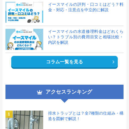
イースマイルの評判・口コミはどう？料
金・対応・注意点を中立的に解説
イースマイルの水道修理料金はどれくら
い？トラブル別の費用目安と相場比較・
内訳を解説
コラム一覧を見る
アクセスランキング
排水トラップとは？全7種類の仕組み・構
1
造を図解で解説！