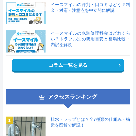
イースマイルの評判・口コミはどう？料
金・対応・注意点を中立的に解説
イースマイルの水道修理料金はどれくら
い？トラブル別の費用目安と相場比較・
内訳を解説
コラム一覧を見る
アクセスランキング
排水トラップとは？全7種類の仕組み・構
1
造を図解で解説！