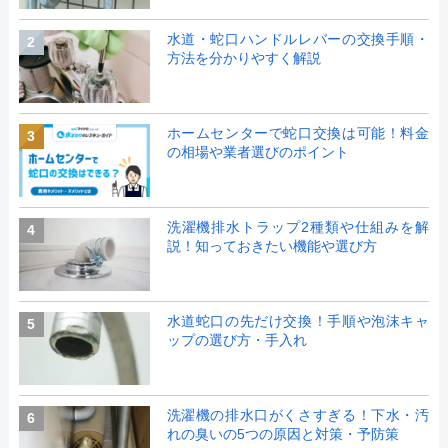
水道・蛇口ハンドルレバーの交換手順・
2
方法を分かりやすく解説
ホームセンターで蛇口交換は可能！料金
3
の相場や業者選びのポイント
洗濯機排水トラップ2種類や仕組みを解
4
説！知っておきたい機能や選び方
水道蛇口の先だけ交換！手順や泡沫キャ
5
ップの選び方・手入れ
洗濯機の排水口がくさすぎる！下水・汚
6
れの臭いの5つの原因と対策・予防策