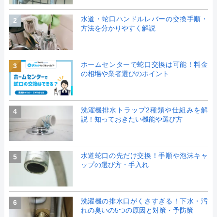
水道・蛇口ハンドルレバーの交換手順・
2
方法を分かりやすく解説
ホームセンターで蛇口交換は可能！料金
3
の相場や業者選びのポイント
洗濯機排水トラップ2種類や仕組みを解
4
説！知っておきたい機能や選び方
水道蛇口の先だけ交換！手順や泡沫キャ
5
ップの選び方・手入れ
洗濯機の排水口がくさすぎる！下水・汚
6
れの臭いの5つの原因と対策・予防策