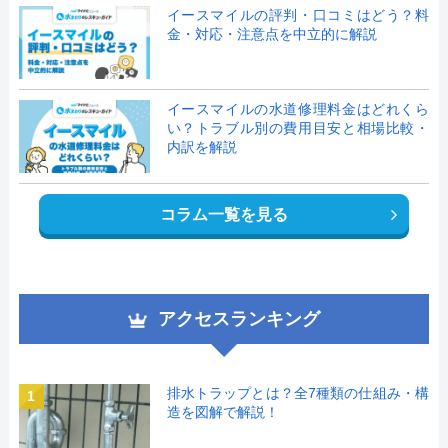
イースマイルの評判・口コミはどう？料
金・対応・注意点を中立的に解説
イースマイルの水道修理料金はどれくら
い？トラブル別の費用目安と相場比較・
内訳を解説
コラム一覧を見る
アクセスランキング
排水トラップとは？全7種類の仕組み・構
1
造を図解で解説！