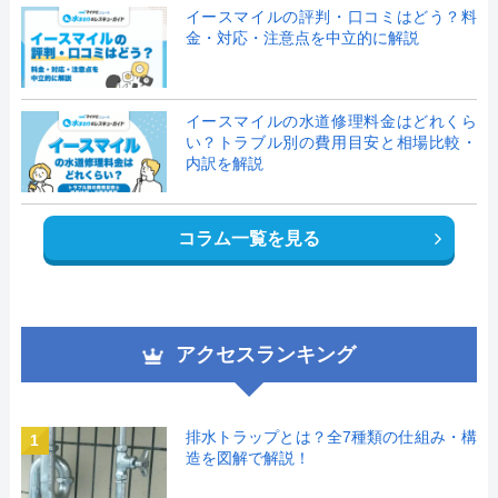
イースマイルの評判・口コミはどう？料
金・対応・注意点を中立的に解説
イースマイルの水道修理料金はどれくら
い？トラブル別の費用目安と相場比較・
内訳を解説
コラム一覧を見る
アクセスランキング
排水トラップとは？全7種類の仕組み・構
1
造を図解で解説！