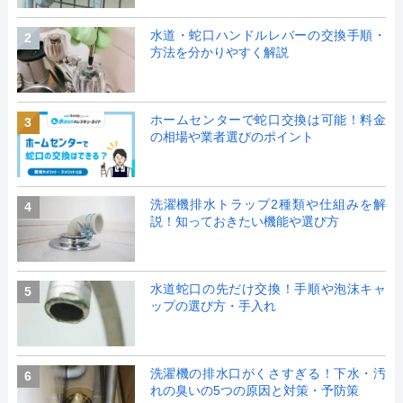
水道・蛇口ハンドルレバーの交換手順・
2
方法を分かりやすく解説
ホームセンターで蛇口交換は可能！料金
3
の相場や業者選びのポイント
洗濯機排水トラップ2種類や仕組みを解
4
説！知っておきたい機能や選び方
水道蛇口の先だけ交換！手順や泡沫キャ
5
ップの選び方・手入れ
洗濯機の排水口がくさすぎる！下水・汚
6
れの臭いの5つの原因と対策・予防策