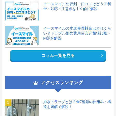
イースマイルの評判・口コミはどう？料
金・対応・注意点を中立的に解説
イースマイルの水道修理料金はどれくら
い？トラブル別の費用目安と相場比較・
内訳を解説
コラム一覧を見る
アクセスランキング
排水トラップとは？全7種類の仕組み・構
1
造を図解で解説！