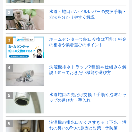
水道・蛇口ハンドルレバーの交換手順・
2
方法を分かりやすく解説
ホームセンターで蛇口交換は可能！料金
3
の相場や業者選びのポイント
洗濯機排水トラップ2種類や仕組みを解
4
説！知っておきたい機能や選び方
水道蛇口の先だけ交換！手順や泡沫キャ
5
ップの選び方・手入れ
洗濯機の排水口がくさすぎる！下水・汚
6
れの臭いの5つの原因と対策・予防策