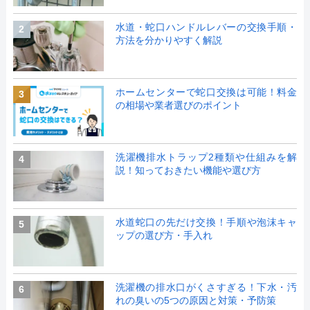
水道・蛇口ハンドルレバーの交換手順・
2
方法を分かりやすく解説
ホームセンターで蛇口交換は可能！料金
3
の相場や業者選びのポイント
洗濯機排水トラップ2種類や仕組みを解
4
説！知っておきたい機能や選び方
水道蛇口の先だけ交換！手順や泡沫キャ
5
ップの選び方・手入れ
洗濯機の排水口がくさすぎる！下水・汚
6
れの臭いの5つの原因と対策・予防策