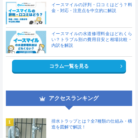
イースマイルの評判・口コミはどう？料
金・対応・注意点を中立的に解説
イースマイルの水道修理料金はどれくら
い？トラブル別の費用目安と相場比較・
内訳を解説
コラム一覧を見る
アクセスランキング
排水トラップとは？全7種類の仕組み・構
1
造を図解で解説！