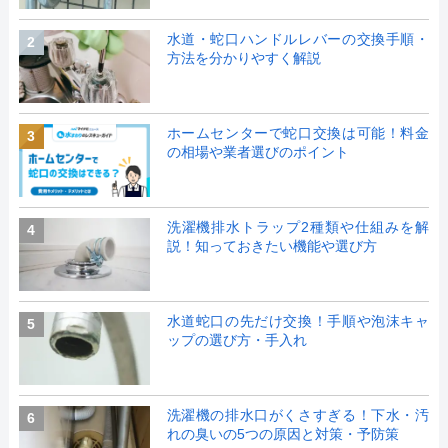
水道・蛇口ハンドルレバーの交換手順・
2
方法を分かりやすく解説
ホームセンターで蛇口交換は可能！料金
3
の相場や業者選びのポイント
洗濯機排水トラップ2種類や仕組みを解
4
説！知っておきたい機能や選び方
水道蛇口の先だけ交換！手順や泡沫キャ
5
ップの選び方・手入れ
洗濯機の排水口がくさすぎる！下水・汚
6
れの臭いの5つの原因と対策・予防策