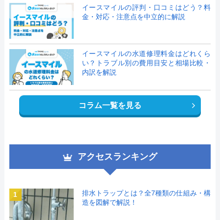
イースマイルの評判・口コミはどう？料
金・対応・注意点を中立的に解説
イースマイルの水道修理料金はどれくら
い？トラブル別の費用目安と相場比較・
内訳を解説
コラム一覧を見る
アクセスランキング
排水トラップとは？全7種類の仕組み・構
1
造を図解で解説！