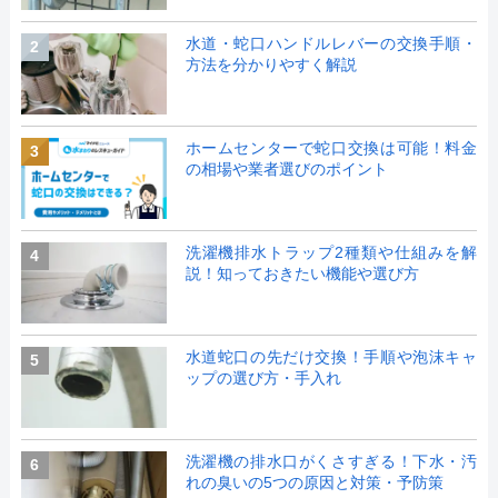
水道・蛇口ハンドルレバーの交換手順・
2
方法を分かりやすく解説
ホームセンターで蛇口交換は可能！料金
3
の相場や業者選びのポイント
洗濯機排水トラップ2種類や仕組みを解
4
説！知っておきたい機能や選び方
水道蛇口の先だけ交換！手順や泡沫キャ
5
ップの選び方・手入れ
洗濯機の排水口がくさすぎる！下水・汚
6
れの臭いの5つの原因と対策・予防策