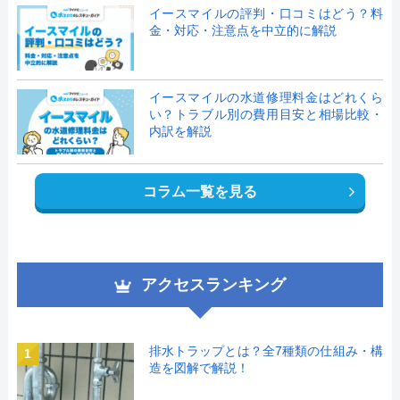
イースマイルの評判・口コミはどう？料
金・対応・注意点を中立的に解説
イースマイルの水道修理料金はどれくら
い？トラブル別の費用目安と相場比較・
内訳を解説
コラム一覧を見る
アクセスランキング
排水トラップとは？全7種類の仕組み・構
1
造を図解で解説！