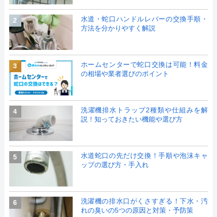
水道・蛇口ハンドルレバーの交換手順・
2
方法を分かりやすく解説
ホームセンターで蛇口交換は可能！料金
3
の相場や業者選びのポイント
洗濯機排水トラップ2種類や仕組みを解
4
説！知っておきたい機能や選び方
水道蛇口の先だけ交換！手順や泡沫キャ
5
ップの選び方・手入れ
洗濯機の排水口がくさすぎる！下水・汚
6
れの臭いの5つの原因と対策・予防策