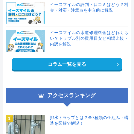
イースマイルの評判・口コミはどう？料
金・対応・注意点を中立的に解説
イースマイルの水道修理料金はどれくら
い？トラブル別の費用目安と相場比較・
内訳を解説
コラム一覧を見る
アクセスランキング
排水トラップとは？全7種類の仕組み・構
1
造を図解で解説！