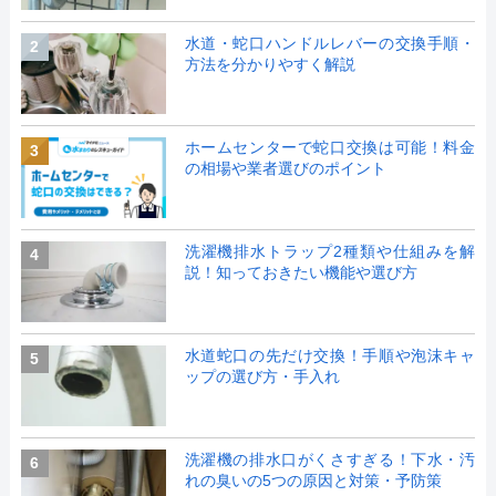
水道・蛇口ハンドルレバーの交換手順・
2
方法を分かりやすく解説
ホームセンターで蛇口交換は可能！料金
3
の相場や業者選びのポイント
洗濯機排水トラップ2種類や仕組みを解
4
説！知っておきたい機能や選び方
水道蛇口の先だけ交換！手順や泡沫キャ
5
ップの選び方・手入れ
洗濯機の排水口がくさすぎる！下水・汚
6
れの臭いの5つの原因と対策・予防策