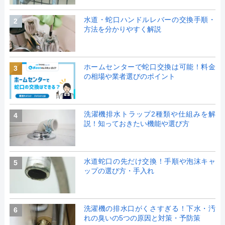
水道・蛇口ハンドルレバーの交換手順・
2
方法を分かりやすく解説
ホームセンターで蛇口交換は可能！料金
3
の相場や業者選びのポイント
洗濯機排水トラップ2種類や仕組みを解
4
説！知っておきたい機能や選び方
水道蛇口の先だけ交換！手順や泡沫キャ
5
ップの選び方・手入れ
洗濯機の排水口がくさすぎる！下水・汚
6
れの臭いの5つの原因と対策・予防策