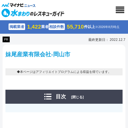
1,422
55,710
掲載業者
業者
相談件数
件以上
※2026年8月時点
PR
最終更新日： 2022.12.7
妹尾産業有限会社-岡山市
◆本ページはアフィリエイトプログラムによる収益を得ています。
目次
[閉じる]