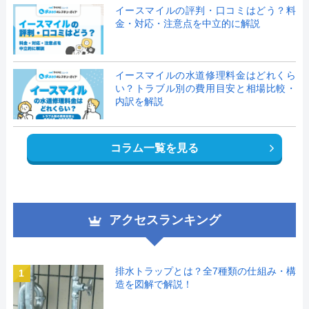
イースマイルの評判・口コミはどう？料
金・対応・注意点を中立的に解説
イースマイルの水道修理料金はどれくら
い？トラブル別の費用目安と相場比較・
内訳を解説
コラム一覧を見る
アクセスランキング
排水トラップとは？全7種類の仕組み・構
1
造を図解で解説！