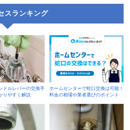
セスランキング
3
ンドルレバーの交換手
ホームセンターで蛇口交換は可能！
かりやすく解説
料金の相場や業者選びのポイント
6