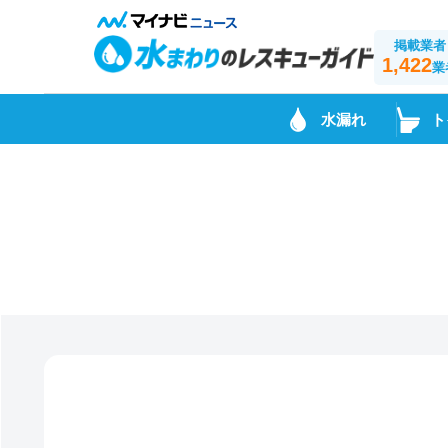
掲載業者
1,422
業
水漏れ
ト