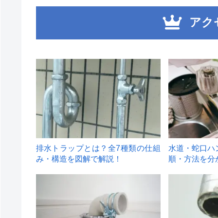
アク
1
2
排水トラップとは？全7種類の仕組
水道・蛇口ハ
み・構造を図解で解説！
順・方法を分
4
5