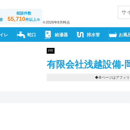
相談件数
55,710
者
件以上
※
※2026年8月時点
イレ
蛇口
給湯器
排水管
お風
PR
有限会社浅越設備-
◆本ページはアフィリ