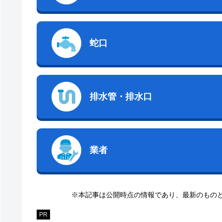
蛇口
排水管・排水口
業者
※本記事は公開時点の情報であり、最新のもの
PR