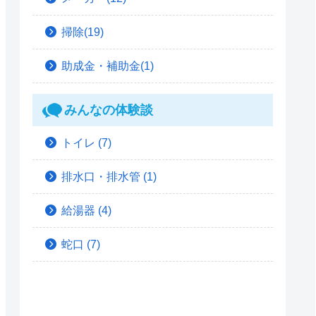
掃除(19)
助成金・補助金(1)
みんなの体験談
トイレ
(7)
排水口・排水管
(1)
給湯器
(4)
蛇口
(7)