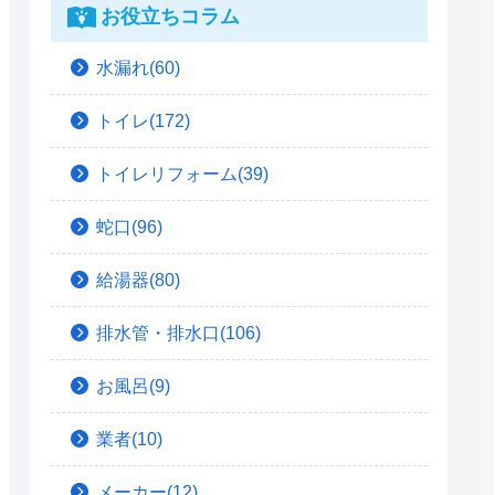
お役立ちコラム
水漏れ(60)
トイレ(172)
トイレリフォーム(39)
蛇口(96)
給湯器(80)
排水管・排水口(106)
お風呂(9)
業者(10)
メーカー(12)