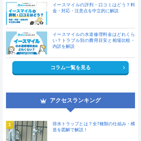
イースマイルの評判・口コミはどう？料
金・対応・注意点を中立的に解説
イースマイルの水道修理料金はどれくら
い？トラブル別の費用目安と相場比較・
内訳を解説
コラム一覧を見る
アクセスランキング
排水トラップとは？全7種類の仕組み・構
1
造を図解で解説！