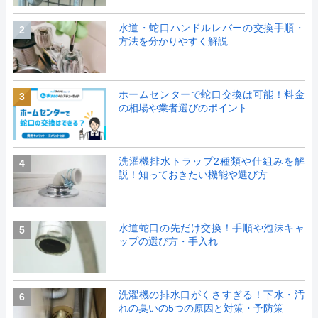
水道・蛇口ハンドルレバーの交換手順・
2
方法を分かりやすく解説
ホームセンターで蛇口交換は可能！料金
3
の相場や業者選びのポイント
洗濯機排水トラップ2種類や仕組みを解
4
説！知っておきたい機能や選び方
水道蛇口の先だけ交換！手順や泡沫キャ
5
ップの選び方・手入れ
洗濯機の排水口がくさすぎる！下水・汚
6
れの臭いの5つの原因と対策・予防策