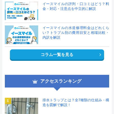
イースマイルの評判・口コミはどう？料
金・対応・注意点を中立的に解説
イースマイルの水道修理料金はどれくら
い？トラブル別の費用目安と相場比較・
内訳を解説
コラム一覧を見る
アクセスランキング
排水トラップとは？全7種類の仕組み・構
1
造を図解で解説！