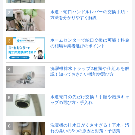
水道・蛇口ハンドルレバーの交換手順・
2
方法を分かりやすく解説
ホームセンターで蛇口交換は可能！料金
3
の相場や業者選びのポイント
洗濯機排水トラップ2種類や仕組みを解
4
説！知っておきたい機能や選び方
水道蛇口の先だけ交換！手順や泡沫キャ
5
ップの選び方・手入れ
洗濯機の排水口がくさすぎる！下水・汚
6
れの臭いの5つの原因と対策・予防策