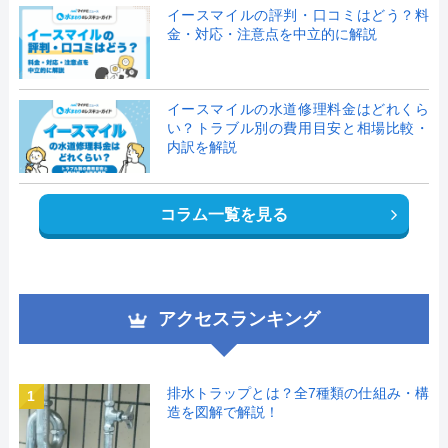
イースマイルの評判・口コミはどう？料
金・対応・注意点を中立的に解説
イースマイルの水道修理料金はどれくら
い？トラブル別の費用目安と相場比較・
内訳を解説
コラム一覧を見る
アクセスランキング
排水トラップとは？全7種類の仕組み・構
1
造を図解で解説！