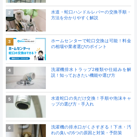
水道・蛇口ハンドルレバーの交換手順・
2
方法を分かりやすく解説
ホームセンターで蛇口交換は可能！料金
3
の相場や業者選びのポイント
洗濯機排水トラップ2種類や仕組みを解
4
説！知っておきたい機能や選び方
水道蛇口の先だけ交換！手順や泡沫キャ
5
ップの選び方・手入れ
洗濯機の排水口がくさすぎる！下水・汚
6
れの臭いの5つの原因と対策・予防策