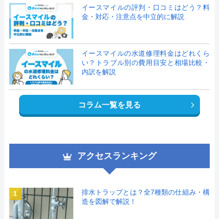
イースマイルの評判・口コミはどう？料
金・対応・注意点を中立的に解説
イースマイルの水道修理料金はどれくら
い？トラブル別の費用目安と相場比較・
内訳を解説
コラム一覧を見る
アクセスランキング
排水トラップとは？全7種類の仕組み・構
1
造を図解で解説！