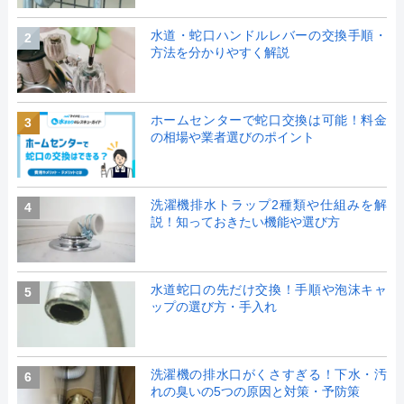
水道・蛇口ハンドルレバーの交換手順・
2
方法を分かりやすく解説
ホームセンターで蛇口交換は可能！料金
3
の相場や業者選びのポイント
洗濯機排水トラップ2種類や仕組みを解
4
説！知っておきたい機能や選び方
水道蛇口の先だけ交換！手順や泡沫キャ
5
ップの選び方・手入れ
洗濯機の排水口がくさすぎる！下水・汚
6
れの臭いの5つの原因と対策・予防策