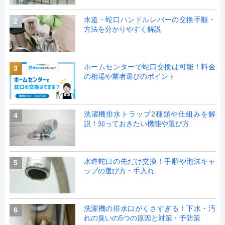
水道・蛇口ハンドルレバーの交換手順・
2
方法を分かりやすく解説
ホームセンターで蛇口交換は可能！料金
3
の相場や業者選びのポイント
洗濯機排水トラップ2種類や仕組みを解
4
説！知っておきたい機能や選び方
水道蛇口の先だけ交換！手順や泡沫キャ
5
ップの選び方・手入れ
洗濯機の排水口がくさすぎる！下水・汚
6
れの臭いの5つの原因と対策・予防策