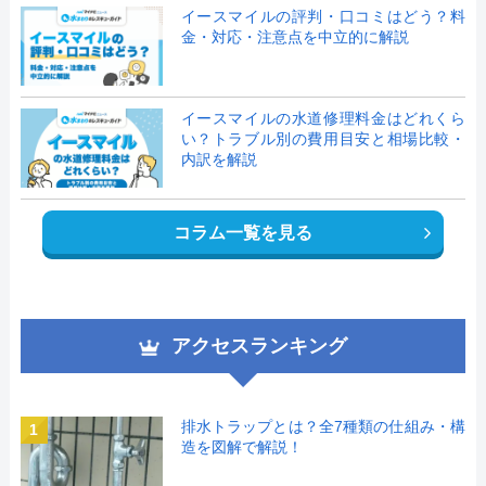
イースマイルの評判・口コミはどう？料
金・対応・注意点を中立的に解説
イースマイルの水道修理料金はどれくら
い？トラブル別の費用目安と相場比較・
内訳を解説
コラム一覧を見る
アクセスランキング
排水トラップとは？全7種類の仕組み・構
1
造を図解で解説！