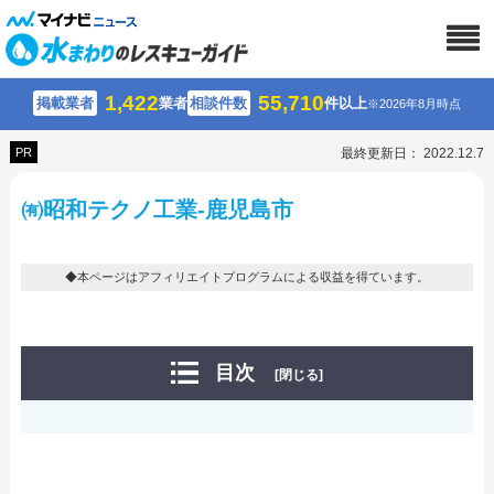
1,422
55,710
掲載業者
業者
相談件数
件以上
※2026年8月時点
PR
最終更新日： 2022.12.7
㈲昭和テクノ工業-鹿児島市
◆本ページはアフィリエイトプログラムによる収益を得ています。
目次
[閉じる]