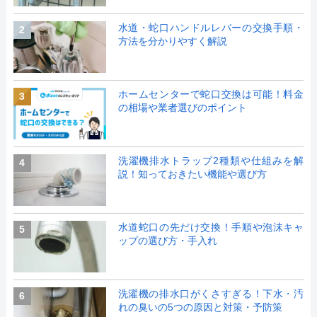
水道・蛇口ハンドルレバーの交換手順・
2
方法を分かりやすく解説
ホームセンターで蛇口交換は可能！料金
3
の相場や業者選びのポイント
洗濯機排水トラップ2種類や仕組みを解
4
説！知っておきたい機能や選び方
水道蛇口の先だけ交換！手順や泡沫キャ
5
ップの選び方・手入れ
洗濯機の排水口がくさすぎる！下水・汚
6
れの臭いの5つの原因と対策・予防策