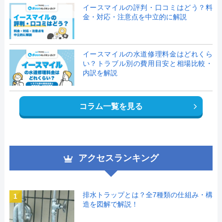
イースマイルの評判・口コミはどう？料
金・対応・注意点を中立的に解説
イースマイルの水道修理料金はどれくら
い？トラブル別の費用目安と相場比較・
内訳を解説
コラム一覧を見る
アクセスランキング
排水トラップとは？全7種類の仕組み・構
1
造を図解で解説！