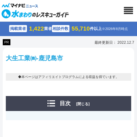
1,422
55,710
掲載業者
業者
相談件数
件以上
※2026年8月時点
PR
最終更新日： 2022.12.7
大生工業㈱-鹿児島市
◆本ページはアフィリエイトプログラムによる収益を得ています。
目次
[閉じる]