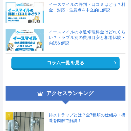
イースマイルの評判・口コミはどう？料
金・対応・注意点を中立的に解説
イースマイルの水道修理料金はどれくら
い？トラブル別の費用目安と相場比較・
内訳を解説
コラム一覧を見る
アクセスランキング
排水トラップとは？全7種類の仕組み・構
1
造を図解で解説！