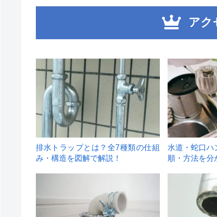
アク
1
2
排水トラップとは？全7種類の仕組
水道・蛇口ハ
み・構造を図解で解説！
順・方法を分
4
5