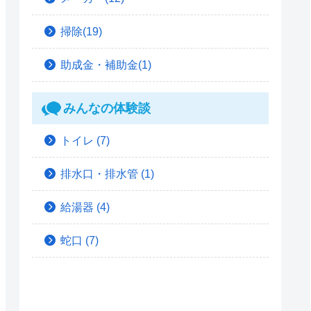
掃除(19)
助成金・補助金(1)
みんなの体験談
トイレ
(7)
排水口・排水管
(1)
給湯器
(4)
蛇口
(7)