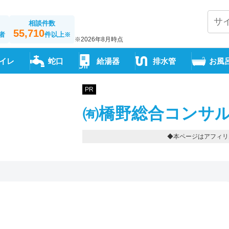
相談件数
55,710
者
件以上
※
※2026年8月時点
イレ
蛇口
給湯器
排水管
お風
PR
㈲橋野総合コンサル
◆本ページはアフィリ