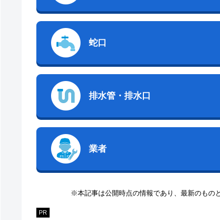
蛇口
排水管・排水口
業者
※本記事は公開時点の情報であり、最新のもの
PR