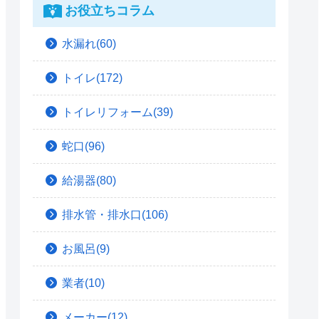
お役立ちコラム
水漏れ(60)
トイレ(172)
トイレリフォーム(39)
蛇口(96)
給湯器(80)
排水管・排水口(106)
お風呂(9)
業者(10)
メーカー(12)