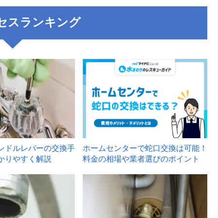
セスランキング
3
ンドルレバーの交換手
ホームセンターで蛇口交換は可能！
かりやすく解説
料金の相場や業者選びのポイント
6