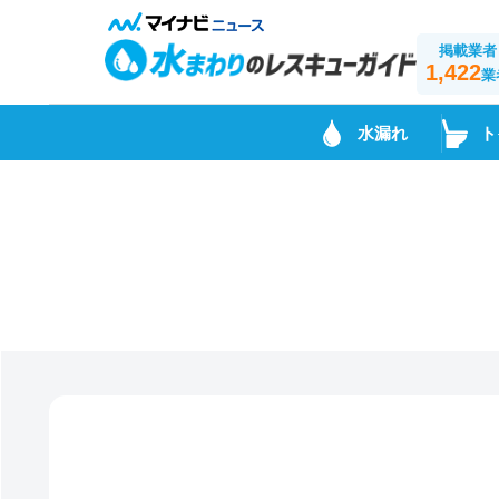
掲載業者
1,422
業
水漏れ
ト