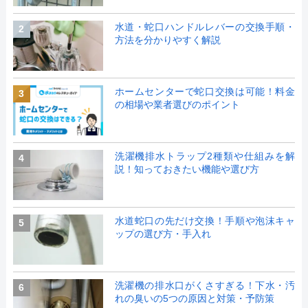
水道・蛇口ハンドルレバーの交換手順・
2
方法を分かりやすく解説
ホームセンターで蛇口交換は可能！料金
3
の相場や業者選びのポイント
洗濯機排水トラップ2種類や仕組みを解
4
説！知っておきたい機能や選び方
水道蛇口の先だけ交換！手順や泡沫キャ
5
ップの選び方・手入れ
洗濯機の排水口がくさすぎる！下水・汚
6
れの臭いの5つの原因と対策・予防策