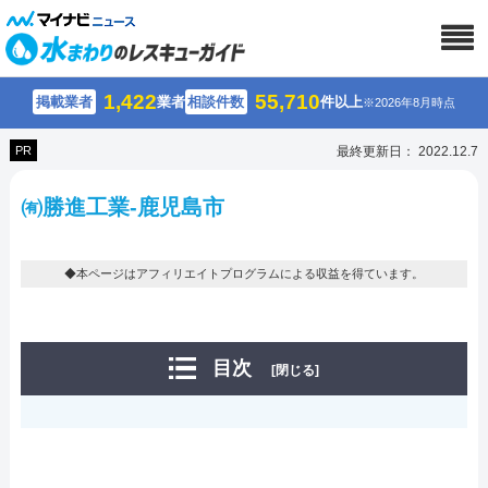
1,422
55,710
掲載業者
業者
相談件数
件以上
※2026年8月時点
PR
最終更新日： 2022.12.7
㈲勝進工業-鹿児島市
◆本ページはアフィリエイトプログラムによる収益を得ています。
目次
[閉じる]