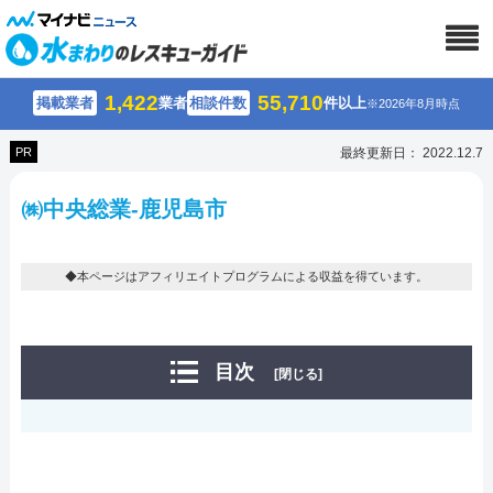
1,422
55,710
掲載業者
業者
相談件数
件以上
※2026年8月時点
PR
最終更新日： 2022.12.7
㈱中央総業-鹿児島市
◆本ページはアフィリエイトプログラムによる収益を得ています。
目次
[閉じる]