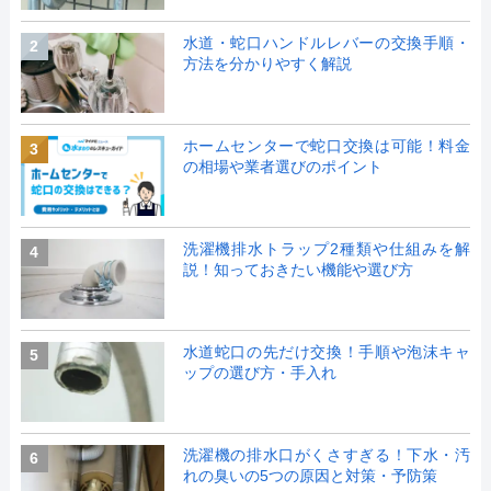
水道・蛇口ハンドルレバーの交換手順・
2
方法を分かりやすく解説
ホームセンターで蛇口交換は可能！料金
3
の相場や業者選びのポイント
洗濯機排水トラップ2種類や仕組みを解
4
説！知っておきたい機能や選び方
水道蛇口の先だけ交換！手順や泡沫キャ
5
ップの選び方・手入れ
洗濯機の排水口がくさすぎる！下水・汚
6
れの臭いの5つの原因と対策・予防策