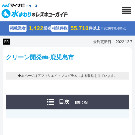
1,422
55,710
掲載業者
業者
相談件数
件以上
※2026年8月時点
PR
最終更新日： 2022.12.7
クリーン開発㈱-鹿児島市
◆本ページはアフィリエイトプログラムによる収益を得ています。
目次
[閉じる]