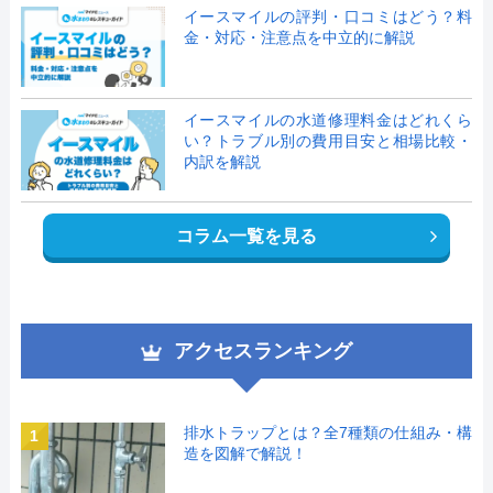
イースマイルの評判・口コミはどう？料
金・対応・注意点を中立的に解説
イースマイルの水道修理料金はどれくら
い？トラブル別の費用目安と相場比較・
内訳を解説
コラム一覧を見る
アクセスランキング
排水トラップとは？全7種類の仕組み・構
1
造を図解で解説！