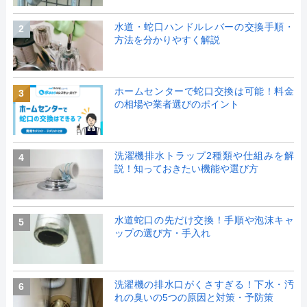
水道・蛇口ハンドルレバーの交換手順・
2
方法を分かりやすく解説
ホームセンターで蛇口交換は可能！料金
3
の相場や業者選びのポイント
洗濯機排水トラップ2種類や仕組みを解
4
説！知っておきたい機能や選び方
水道蛇口の先だけ交換！手順や泡沫キャ
5
ップの選び方・手入れ
洗濯機の排水口がくさすぎる！下水・汚
6
れの臭いの5つの原因と対策・予防策