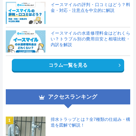
イースマイルの評判・口コミはどう？料
金・対応・注意点を中立的に解説
イースマイルの水道修理料金はどれくら
い？トラブル別の費用目安と相場比較・
内訳を解説
コラム一覧を見る
アクセスランキング
排水トラップとは？全7種類の仕組み・構
1
造を図解で解説！