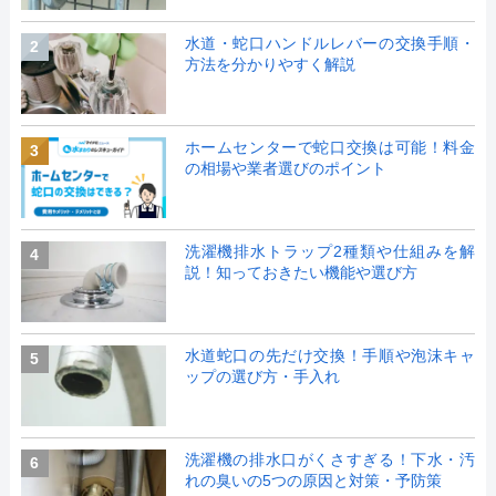
水道・蛇口ハンドルレバーの交換手順・
2
方法を分かりやすく解説
ホームセンターで蛇口交換は可能！料金
3
の相場や業者選びのポイント
洗濯機排水トラップ2種類や仕組みを解
4
説！知っておきたい機能や選び方
水道蛇口の先だけ交換！手順や泡沫キャ
5
ップの選び方・手入れ
洗濯機の排水口がくさすぎる！下水・汚
6
れの臭いの5つの原因と対策・予防策