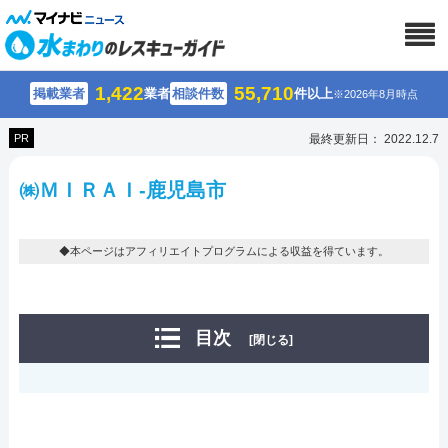
1,422
55,710
掲載業者
業者
相談件数
件以上
※2026年8月時点
PR
最終更新日： 2022.12.7
㈱ＭＩＲＡＩ-鹿児島市
◆本ページはアフィリエイトプログラムによる収益を得ています。
目次
[閉じる]