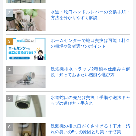
水道・蛇口ハンドルレバーの交換手順・
2
方法を分かりやすく解説
ホームセンターで蛇口交換は可能！料金
3
の相場や業者選びのポイント
洗濯機排水トラップ2種類や仕組みを解
4
説！知っておきたい機能や選び方
水道蛇口の先だけ交換！手順や泡沫キャ
5
ップの選び方・手入れ
洗濯機の排水口がくさすぎる！下水・汚
6
れの臭いの5つの原因と対策・予防策