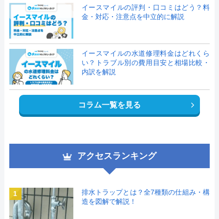
イースマイルの評判・口コミはどう？料
金・対応・注意点を中立的に解説
イースマイルの水道修理料金はどれくら
い？トラブル別の費用目安と相場比較・
内訳を解説
コラム一覧を見る
アクセスランキング
排水トラップとは？全7種類の仕組み・構
1
造を図解で解説！