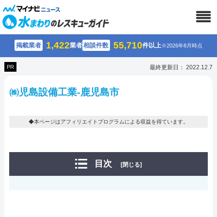
1,422
55,710
掲載業者
業者
相談件数
件以上
※2026年8月時点
PR
最終更新日： 2022.12.7
㈱児島設備工業-鹿児島市
◆本ページはアフィリエイトプログラムによる収益を得ています。
目次
[閉じる]