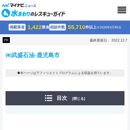
1,422
55,710
掲載業者
業者
相談件数
件以上
※2026年8月時点
PR
最終更新日： 2022.12.7
㈲武盛石油-鹿児島市
◆本ページはアフィリエイトプログラムによる収益を得ています。
目次
[閉じる]