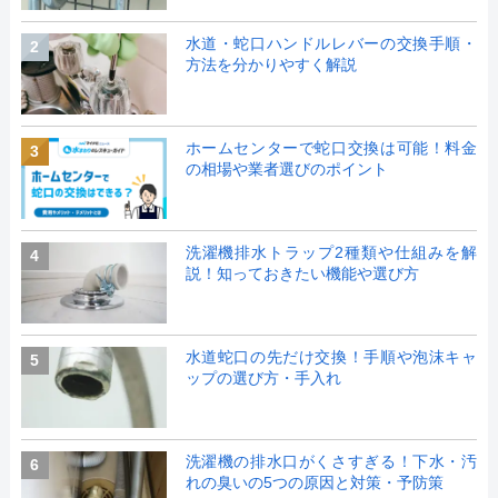
水道・蛇口ハンドルレバーの交換手順・
2
方法を分かりやすく解説
ホームセンターで蛇口交換は可能！料金
3
の相場や業者選びのポイント
洗濯機排水トラップ2種類や仕組みを解
4
説！知っておきたい機能や選び方
水道蛇口の先だけ交換！手順や泡沫キャ
5
ップの選び方・手入れ
洗濯機の排水口がくさすぎる！下水・汚
6
れの臭いの5つの原因と対策・予防策