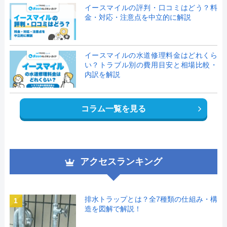
イースマイルの評判・口コミはどう？料
金・対応・注意点を中立的に解説
イースマイルの水道修理料金はどれくら
い？トラブル別の費用目安と相場比較・
内訳を解説
コラム一覧を見る
アクセスランキング
排水トラップとは？全7種類の仕組み・構
1
造を図解で解説！