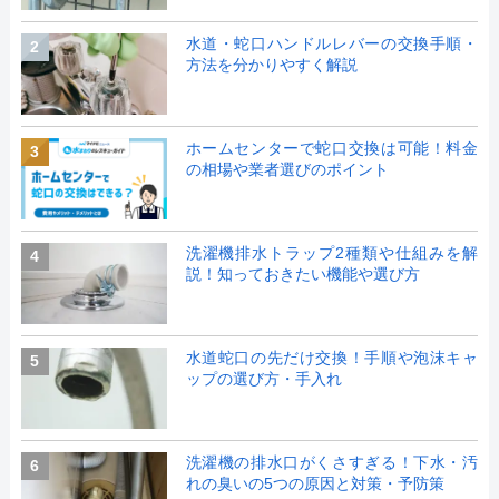
水道・蛇口ハンドルレバーの交換手順・
2
方法を分かりやすく解説
ホームセンターで蛇口交換は可能！料金
3
の相場や業者選びのポイント
洗濯機排水トラップ2種類や仕組みを解
4
説！知っておきたい機能や選び方
水道蛇口の先だけ交換！手順や泡沫キャ
5
ップの選び方・手入れ
洗濯機の排水口がくさすぎる！下水・汚
6
れの臭いの5つの原因と対策・予防策