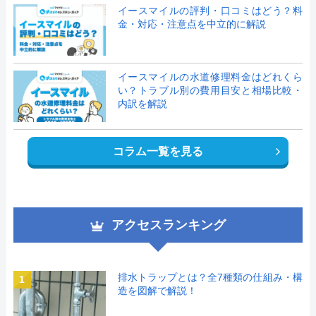
イースマイルの評判・口コミはどう？料
金・対応・注意点を中立的に解説
イースマイルの水道修理料金はどれくら
い？トラブル別の費用目安と相場比較・
内訳を解説
コラム一覧を見る
アクセスランキング
排水トラップとは？全7種類の仕組み・構
1
造を図解で解説！