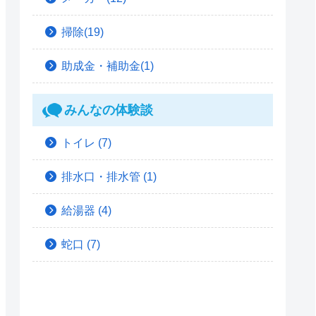
掃除(19)
助成金・補助金(1)
みんなの体験談
トイレ
(7)
排水口・排水管
(1)
給湯器
(4)
蛇口
(7)