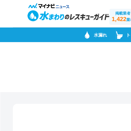
掲載業者
1,422
業
水漏れ
ト