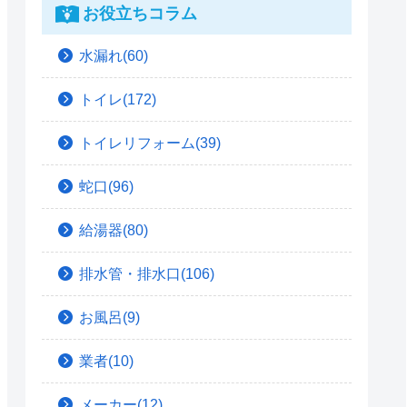
お役立ちコラム
水漏れ(60)
トイレ(172)
トイレリフォーム(39)
蛇口(96)
給湯器(80)
排水管・排水口(106)
お風呂(9)
業者(10)
メーカー(12)