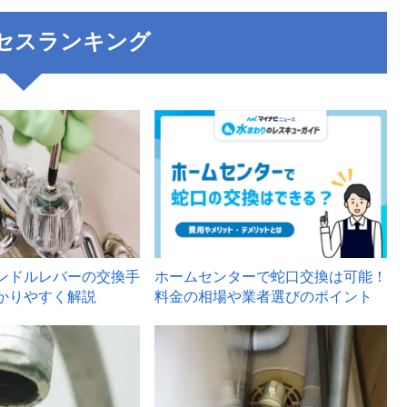
セスランキング
3
ンドルレバーの交換手
ホームセンターで蛇口交換は可能！
かりやすく解説
料金の相場や業者選びのポイント
6