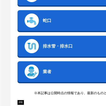
蛇口
排水管・排水口
業者
※本記事は公開時点の情報であり、最新のもの
PR