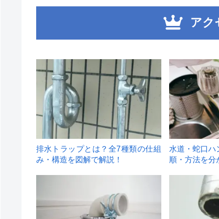
アク
1
2
排水トラップとは？全7種類の仕組
水道・蛇口ハ
み・構造を図解で解説！
順・方法を分
4
5