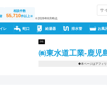
相談件数
55,710
者
件以上
※
※2026年8月時点
イレ
蛇口
給湯器
排水管
お風
PR
㈱東水道工業-鹿児
◆本ページはアフィリ