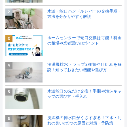
水道・蛇口ハンドルレバーの交換手順・
2
方法を分かりやすく解説
ホームセンターで蛇口交換は可能！料金
3
の相場や業者選びのポイント
洗濯機排水トラップ2種類や仕組みを解
4
説！知っておきたい機能や選び方
水道蛇口の先だけ交換！手順や泡沫キャ
5
ップの選び方・手入れ
洗濯機の排水口がくさすぎる！下水・汚
6
れの臭いの5つの原因と対策・予防策