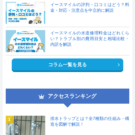
イースマイルの評判・口コミはどう？料
金・対応・注意点を中立的に解説
イースマイルの水道修理料金はどれくら
い？トラブル別の費用目安と相場比較・
内訳を解説
コラム一覧を見る
アクセスランキング
排水トラップとは？全7種類の仕組み・構
1
造を図解で解説！