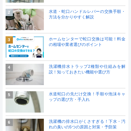
水道・蛇口ハンドルレバーの交換手順・
2
方法を分かりやすく解説
ホームセンターで蛇口交換は可能！料金
3
の相場や業者選びのポイント
洗濯機排水トラップ2種類や仕組みを解
4
説！知っておきたい機能や選び方
水道蛇口の先だけ交換！手順や泡沫キャ
5
ップの選び方・手入れ
洗濯機の排水口がくさすぎる！下水・汚
6
れの臭いの5つの原因と対策・予防策