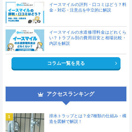
イースマイルの評判・口コミはどう？料
金・対応・注意点を中立的に解説
イースマイルの水道修理料金はどれくら
い？トラブル別の費用目安と相場比較・
内訳を解説
コラム一覧を見る
アクセスランキング
排水トラップとは？全7種類の仕組み・構
1
造を図解で解説！