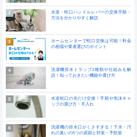
水道・蛇口ハンドルレバーの交換手順・
2
方法を分かりやすく解説
ホームセンターで蛇口交換は可能！料金
3
の相場や業者選びのポイント
洗濯機排水トラップ2種類や仕組みを解
4
説！知っておきたい機能や選び方
水道蛇口の先だけ交換！手順や泡沫キャ
5
ップの選び方・手入れ
洗濯機の排水口がくさすぎる！下水・汚
6
れの臭いの5つの原因と対策・予防策