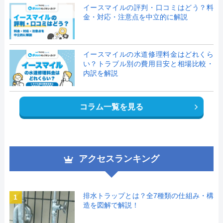
イースマイルの評判・口コミはどう？料
金・対応・注意点を中立的に解説
イースマイルの水道修理料金はどれくら
い？トラブル別の費用目安と相場比較・
内訳を解説
コラム一覧を見る
アクセスランキング
排水トラップとは？全7種類の仕組み・構
1
造を図解で解説！