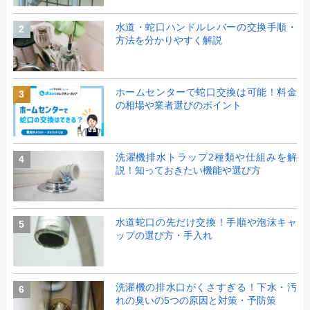
水道・蛇口ハンドルレバーの交換手順・
2
方法を分かりやすく解説
ホームセンターで蛇口交換は可能！料金
3
の相場や業者選びのポイント
洗濯機排水トラップ2種類や仕組みを解
4
説！知っておきたい機能や選び方
水道蛇口の先だけ交換！手順や泡沫キャ
5
ップの選び方・手入れ
洗濯機の排水口がくさすぎる！下水・汚
6
れの臭いの5つの原因と対策・予防策