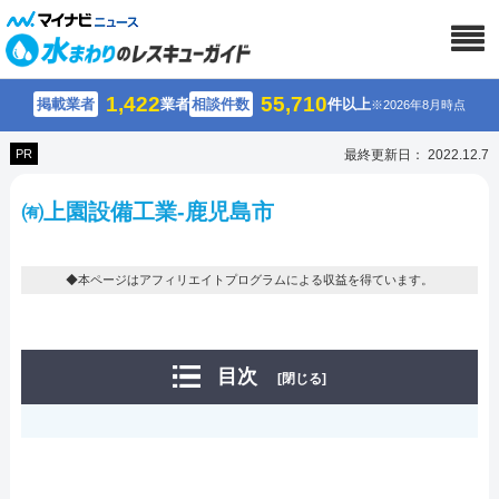
1,422
55,710
掲載業者
業者
相談件数
件以上
※2026年8月時点
PR
最終更新日： 2022.12.7
㈲上園設備工業-鹿児島市
◆本ページはアフィリエイトプログラムによる収益を得ています。
目次
[閉じる]