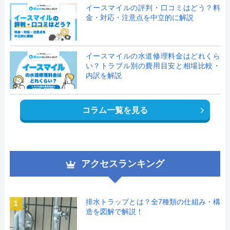
イースマイルの評判・口コミはどう？料
金・対応・注意点を中立的に解説
イースマイルの水道修理料金はどれくら
い？トラブル別の費用目安と相場比較・
内訳を解説
コラム一覧を見る
アクセスランキング
排水トラップとは？全7種類の仕組み・構
1
造を図解で解説！