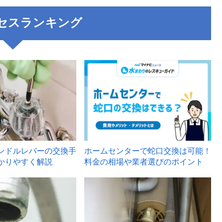
セスランキング
3
ンドルレバーの交換手
ホームセンターで蛇口交換は可能！
かりやすく解説
料金の相場や業者選びのポイント
6