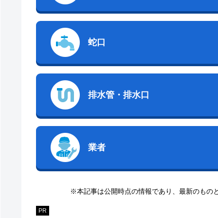
蛇口
排水管・排水口
業者
※本記事は公開時点の情報であり、最新のもの
PR