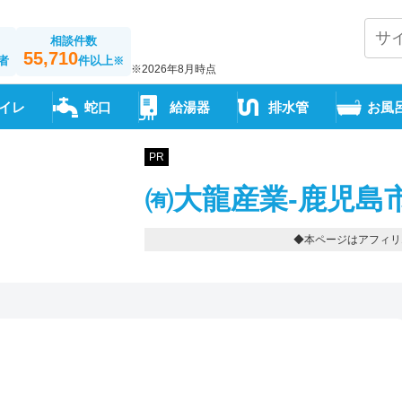
相談件数
55,710
者
件以上
※
※2026年8月時点
イレ
蛇口
給湯器
排水管
お風
PR
㈲大龍産業-鹿児島
◆本ページはアフィリ