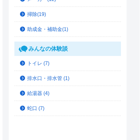
掃除(19)
助成金・補助金(1)
みんなの体験談
トイレ
(7)
排水口・排水管
(1)
給湯器
(4)
蛇口
(7)