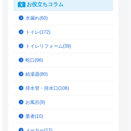
お役立ちコラム
水漏れ(60)
トイレ(172)
トイレリフォーム(39)
蛇口(96)
給湯器(80)
排水管・排水口(106)
お風呂(9)
業者(10)
メーカー(12)