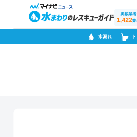
掲載業者
1,422
業
水漏れ
ト