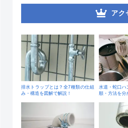
アク
1
2
排水トラップとは？全7種類の仕組
水道・蛇口ハ
み・構造を図解で解説！
順・方法を分
4
5