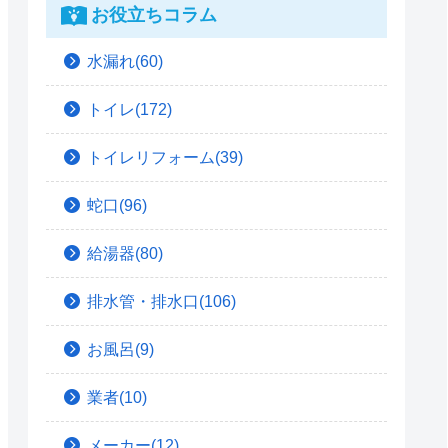
お役立ちコラム
水漏れ(60)
トイレ(172)
トイレリフォーム(39)
蛇口(96)
給湯器(80)
排水管・排水口(106)
お風呂(9)
業者(10)
メーカー(12)