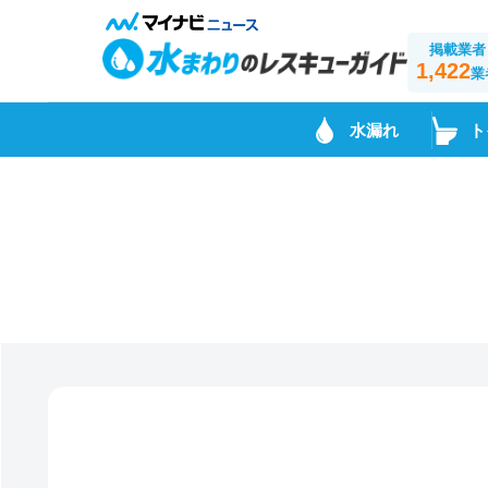
掲載業者
1,422
業
水漏れ
ト