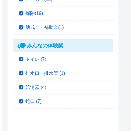
掃除(19)
助成金・補助金(1)
みんなの体験談
トイレ
(7)
排水口・排水管
(1)
給湯器
(4)
蛇口
(7)