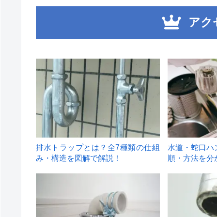
アク
1
2
排水トラップとは？全7種類の仕組
水道・蛇口ハ
み・構造を図解で解説！
順・方法を分
4
5