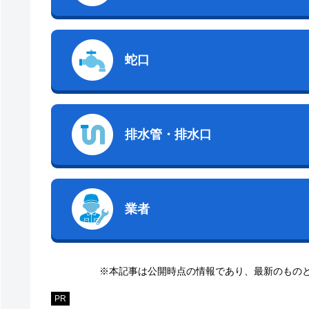
蛇口
排水管・排水口
業者
※本記事は公開時点の情報であり、最新のもの
PR