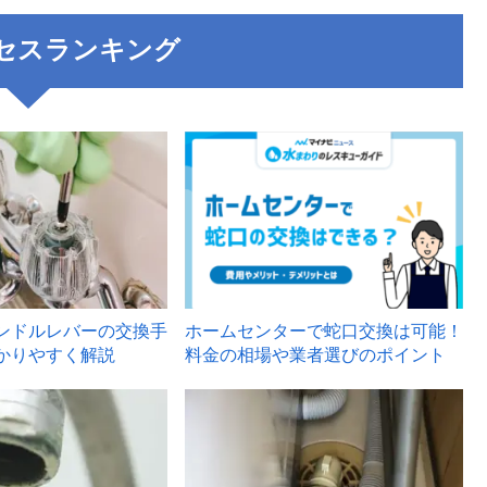
セスランキング
3
ンドルレバーの交換手
ホームセンターで蛇口交換は可能！
かりやすく解説
料金の相場や業者選びのポイント
6