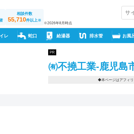
相談件数
55,710
者
件以上
※
※2026年8月時点
イレ
蛇口
給湯器
排水管
お風
PR
㈲不撓工業-鹿児島
◆本ページはアフィリ