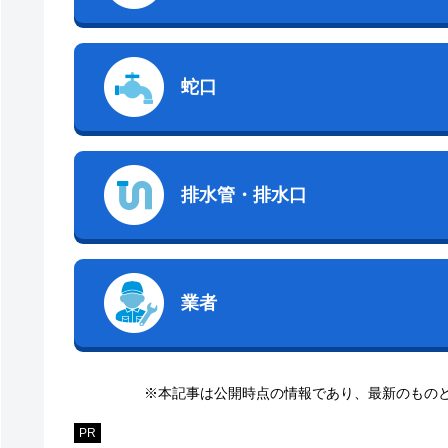
蛇口
排水管・排水口
業者
※本記事は公開時点の情報であり、最新のもの
PR