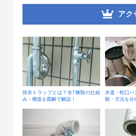
アク
1
2
排水トラップとは？全7種類の仕組
水道・蛇口ハ
み・構造を図解で解説！
順・方法を分
4
5