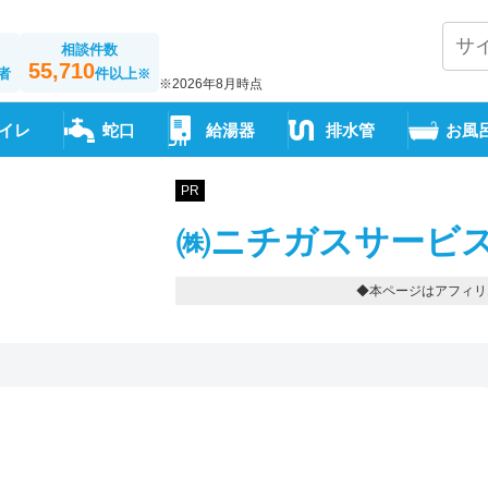
相談件数
55,710
者
件以上
※
※2026年8月時点
イレ
蛇口
給湯器
排水管
お風
PR
㈱ニチガスサービス
◆本ページはアフィリ