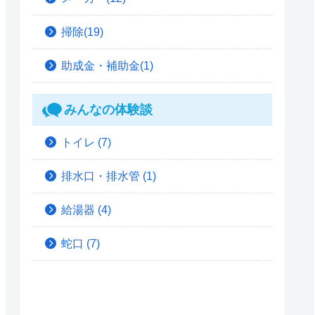
掃除(19)
助成金・補助金(1)
みんなの体験談
トイレ
(7)
排水口・排水管
(1)
給湯器
(4)
蛇口
(7)