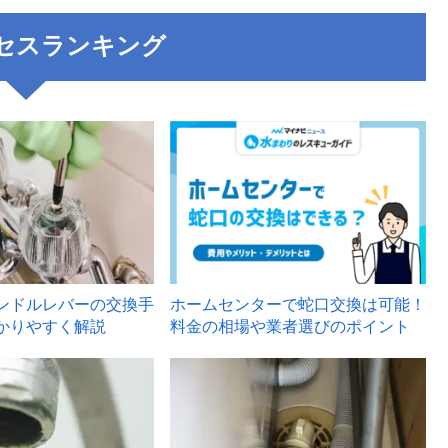
セスランキング
3
ンドルレバーの交換手
ホームセンターで蛇口交換は可能！
かりやすく解説
料金の相場や業者選びのポイント
6