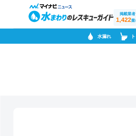
掲載業者
1,422
業
水漏れ
ト