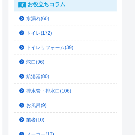
お役立ちコラム
水漏れ(60)
トイレ(172)
トイレリフォーム(39)
蛇口(96)
給湯器(80)
排水管・排水口(106)
お風呂(9)
業者(10)
メーカー(12)