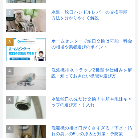
水道・蛇口ハンドルレバーの交換手順・
2
方法を分かりやすく解説
ホームセンターで蛇口交換は可能！料金
3
の相場や業者選びのポイント
洗濯機排水トラップ2種類や仕組みを解
4
説！知っておきたい機能や選び方
水道蛇口の先だけ交換！手順や泡沫キャ
5
ップの選び方・手入れ
洗濯機の排水口がくさすぎる！下水・汚
6
れの臭いの5つの原因と対策・予防策