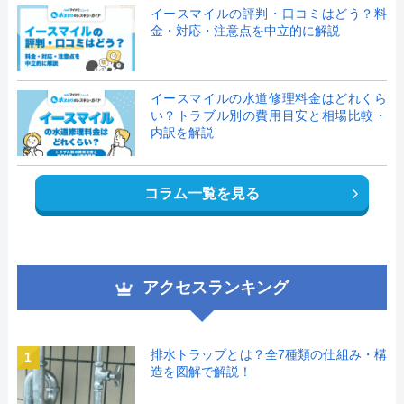
イースマイルの評判・口コミはどう？料
金・対応・注意点を中立的に解説
イースマイルの水道修理料金はどれくら
い？トラブル別の費用目安と相場比較・
内訳を解説
コラム一覧を見る
アクセスランキング
排水トラップとは？全7種類の仕組み・構
1
造を図解で解説！