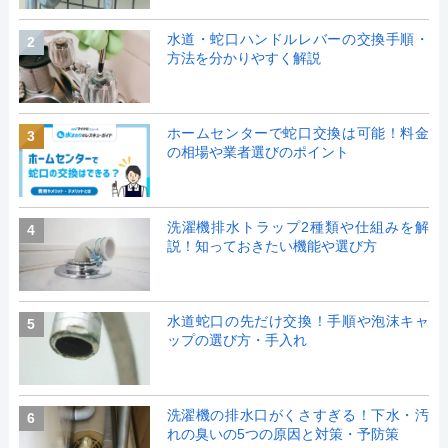
水道・蛇口ハンドルレバーの交換手順・
2
方法を分かりやすく解説
ホームセンターで蛇口交換は可能！料金
3
の相場や業者選びのポイント
洗濯機排水トラップ2種類や仕組みを解
4
説！知っておきたい機能や選び方
水道蛇口の先だけ交換！手順や泡沫キャ
5
ップの選び方・手入れ
洗濯機の排水口がくさすぎる！下水・汚
6
れの臭いの5つの原因と対策・予防策