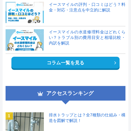
イースマイルの評判・口コミはどう？料
金・対応・注意点を中立的に解説
イースマイルの水道修理料金はどれくら
い？トラブル別の費用目安と相場比較・
内訳を解説
コラム一覧を見る
アクセスランキング
排水トラップとは？全7種類の仕組み・構
1
造を図解で解説！