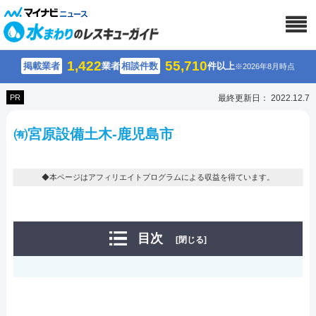
1,422
55,710
掲載業者
業者
相談件数
件以上
※2026年8月時点
PR
最終更新日： 2022.12.7
㈲宮原設備土木-鹿児島市
◆本ページはアフィリエイトプログラムによる収益を得ています。
目次
[閉じる]