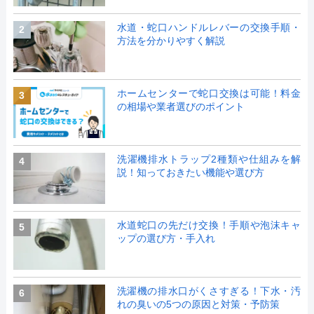
水道・蛇口ハンドルレバーの交換手順・
2
方法を分かりやすく解説
ホームセンターで蛇口交換は可能！料金
3
の相場や業者選びのポイント
洗濯機排水トラップ2種類や仕組みを解
4
説！知っておきたい機能や選び方
水道蛇口の先だけ交換！手順や泡沫キャ
5
ップの選び方・手入れ
洗濯機の排水口がくさすぎる！下水・汚
6
れの臭いの5つの原因と対策・予防策