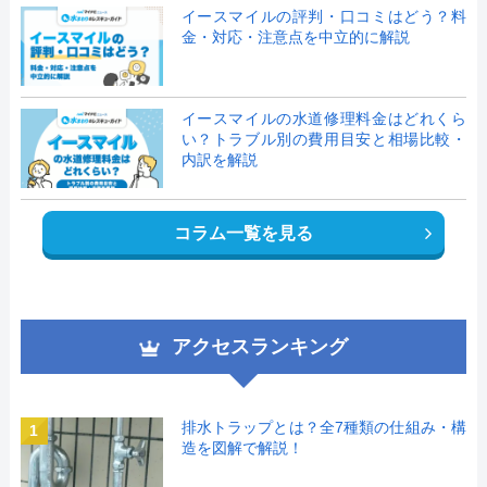
イースマイルの評判・口コミはどう？料
金・対応・注意点を中立的に解説
イースマイルの水道修理料金はどれくら
い？トラブル別の費用目安と相場比較・
内訳を解説
コラム一覧を見る
アクセスランキング
排水トラップとは？全7種類の仕組み・構
1
造を図解で解説！