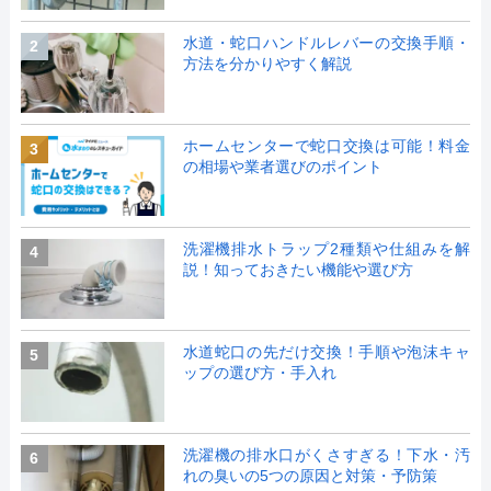
水道・蛇口ハンドルレバーの交換手順・
2
方法を分かりやすく解説
ホームセンターで蛇口交換は可能！料金
3
の相場や業者選びのポイント
洗濯機排水トラップ2種類や仕組みを解
4
説！知っておきたい機能や選び方
水道蛇口の先だけ交換！手順や泡沫キャ
5
ップの選び方・手入れ
洗濯機の排水口がくさすぎる！下水・汚
6
れの臭いの5つの原因と対策・予防策