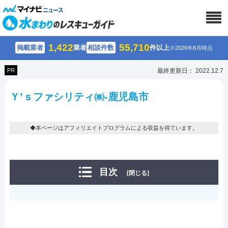
1,422
55,710
掲載業者
業者
相談件数
件以上
※2026年8月時点
PR
最終更新日： 2022.12.7
Ｙ’ｓファシリティ㈱-鹿児島市
◆本ページはアフィリエイトプログラムによる収益を得ています。
目次
[閉じる]