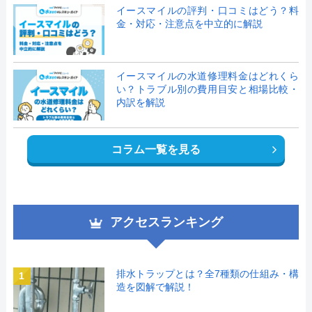
イースマイルの評判・口コミはどう？料
金・対応・注意点を中立的に解説
イースマイルの水道修理料金はどれくら
い？トラブル別の費用目安と相場比較・
内訳を解説
コラム一覧を見る
アクセスランキング
排水トラップとは？全7種類の仕組み・構
1
造を図解で解説！