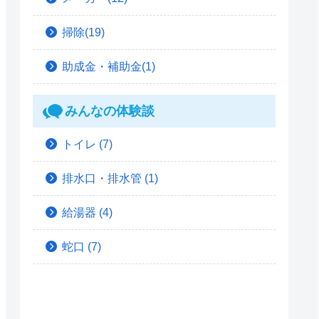
掃除(19)
助成金・補助金(1)
みんなの体験談
トイレ
(7)
排水口・排水管
(1)
給湯器
(4)
蛇口
(7)