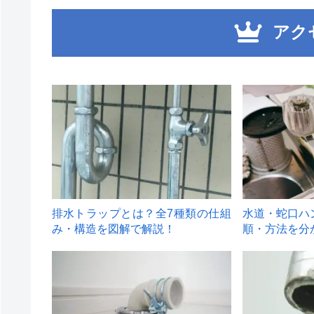
アク
1
2
排水トラップとは？全7種類の仕組
水道・蛇口ハ
み・構造を図解で解説！
順・方法を分
4
5