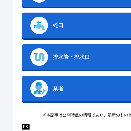
蛇口
排水管・排水口
業者
※本記事は公開時点の情報であり、最新のもの
PR