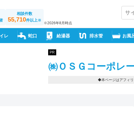
相談件数
55,710
者
件以上
※
※2026年8月時点
イレ
蛇口
給湯器
排水管
お風
PR
㈱ＯＳＧコーポレー
◆本ページはアフィリ