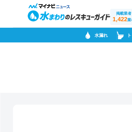
掲載業者
1,422
業
水漏れ
ト