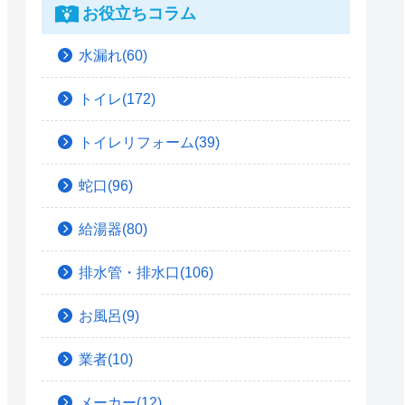
お役立ちコラム
水漏れ(60)
トイレ(172)
トイレリフォーム(39)
蛇口(96)
給湯器(80)
排水管・排水口(106)
お風呂(9)
業者(10)
メーカー(12)