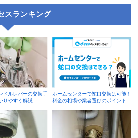
セスランキング
3
ンドルレバーの交換手
ホームセンターで蛇口交換は可能！
かりやすく解説
料金の相場や業者選びのポイント
6