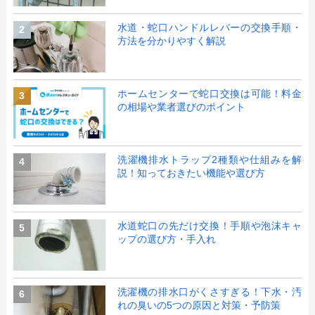
水道・蛇口ハンドルレバーの交換手順・
2
方法を分かりやすく解説
ホームセンターで蛇口交換は可能！料金
3
の相場や業者選びのポイント
洗濯機排水トラップ2種類や仕組みを解
4
説！知っておきたい機能や選び方
水道蛇口の先だけ交換！手順や泡沫キャ
5
ップの選び方・手入れ
洗濯機の排水口がくさすぎる！下水・汚
6
れの臭いの5つの原因と対策・予防策