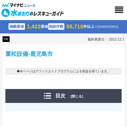
1,422
55,710
掲載業者
業者
相談件数
件以上
※2026年8月時点
PR
最終更新日： 2022.12.7
重松設備-鹿児島市
◆本ページはアフィリエイトプログラムによる収益を得ています。
目次
[閉じる]