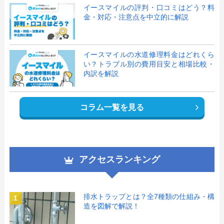
イースマイルの評判・口コミはどう？料
金・対応・注意点を中立的に解説
イースマイルの水道修理料金はどれくら
い？トラブル別の費用目安と相場比較・
内訳を解説
コラム一覧を見る
アクセスランキング
排水トラップとは？全7種類の仕組み・構
1
造を図解で解説！