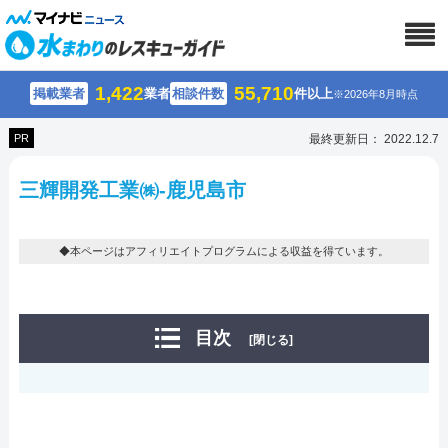
1,422
55,710
掲載業者
業者
相談件数
件以上
※2026年8月時点
PR
最終更新日： 2022.12.7
三輝開発工業㈱-鹿児島市
◆本ページはアフィリエイトプログラムによる収益を得ています。
目次
[閉じる]