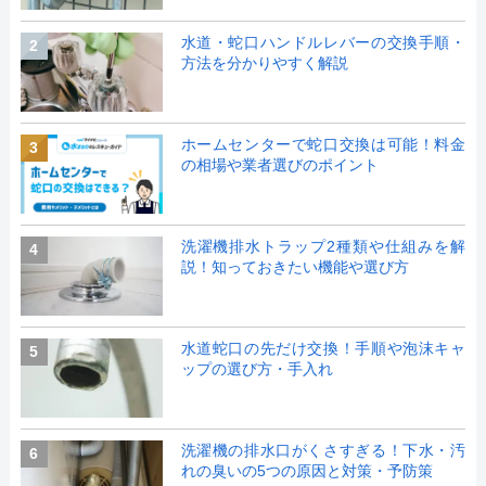
水道・蛇口ハンドルレバーの交換手順・
2
方法を分かりやすく解説
ホームセンターで蛇口交換は可能！料金
3
の相場や業者選びのポイント
洗濯機排水トラップ2種類や仕組みを解
4
説！知っておきたい機能や選び方
水道蛇口の先だけ交換！手順や泡沫キャ
5
ップの選び方・手入れ
洗濯機の排水口がくさすぎる！下水・汚
6
れの臭いの5つの原因と対策・予防策