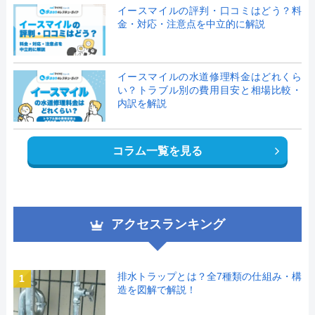
イースマイルの評判・口コミはどう？料
金・対応・注意点を中立的に解説
イースマイルの水道修理料金はどれくら
い？トラブル別の費用目安と相場比較・
内訳を解説
コラム一覧を見る
アクセスランキング
排水トラップとは？全7種類の仕組み・構
1
造を図解で解説！